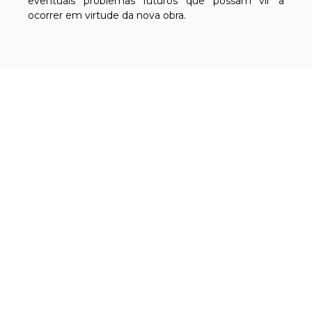
eventuais problemas futuros que possam vir a
ocorrer em virtude da nova obra.